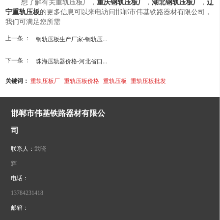
想了解有关重轨压板厂，
重庆钢轨压板厂
，
湖北钢轨压板厂
，
辽
宁重轨压板
的更多信息可以来电访问邯郸市伟基铁路器材有限公司，
我们可满足您所需
上一条 ：
钢轨压板生产厂家-钢轨压...
下一条 ：
珠海压轨器价格-河北省口...
关键词：
重轨压板厂
重轨压板价格
重轨压板
重轨压板批发
邯郸市伟基铁路器材有限公
司
联系人：
武晓
辉
电话：
13784231418
邮箱：