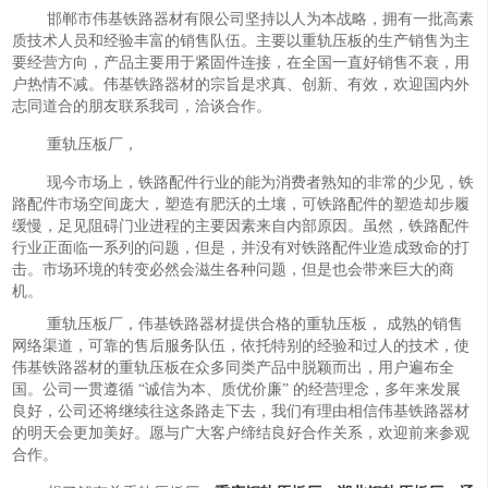
邯郸市伟基铁路器材有限公司坚持以人为本战略，拥有一批高素
质技术人员和经验丰富的销售队伍。主要以重轨压板的生产销售为主
要经营方向，产品主要用于紧固件连接，在全国一直好销售不衰，用
户热情不减。伟基铁路器材的宗旨是求真、创新、有效，欢迎国内外
志同道合的朋友联系我司，洽谈合作。
重轨压板厂，
现今市场上，铁路配件行业的能为消费者熟知的非常的少见，铁
路配件市场空间庞大，塑造有肥沃的土壤，可铁路配件的塑造却步履
缓慢，足见阻碍门业进程的主要因素来自内部原因。虽然，铁路配件
行业正面临一系列的问题，但是，并没有对铁路配件业造成致命的打
击。市场环境的转变必然会滋生各种问题，但是也会带来巨大的商
机。
重轨压板厂，伟基铁路器材提供合格的重轨压板， 成熟的销售
网络渠道，可靠的售后服务队伍，依托特别的经验和过人的技术，使
伟基铁路器材的重轨压板在众多同类产品中脱颖而出，用户遍布全
国。公司一贯遵循 “诚信为本、质优价廉” 的经营理念，多年来发展
良好，公司还将继续往这条路走下去，我们有理由相信伟基铁路器材
的明天会更加美好。愿与广大客户缔结良好合作关系，欢迎前来参观
合作。