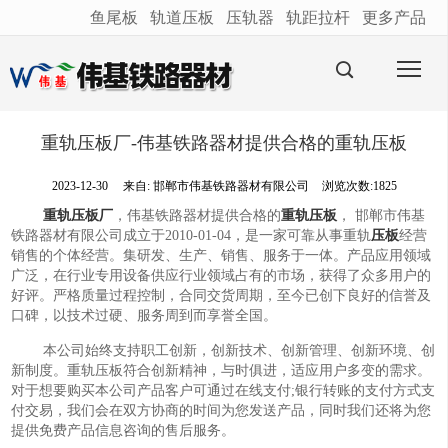
鱼尾板
轨道压板
压轨器
轨距拉杆
更多产品
很遗憾，因您的浏览器版本过低导致无法获得最佳浏览体验，推荐下载安装谷歌浏览器！
重轨压板厂-伟基铁路器材提供合格的重轨压板
2023-12-30
来自:
邯郸市伟基铁路器材有限公司
浏览次数:1825
重轨压板厂
，伟基铁路器材提供合格的
重轨压板
， 邯郸市伟基
铁路器材有限公司成立于2010-01-04，是一家可靠从事重轨
压板
经营
销售的个体经营。集研发、生产、销售、服务于一体。产品应用领域
广泛，在行业专用设备供应行业领域占有的市场，获得了众多用户的
好评。严格质量过程控制，合同交货周期，至今已创下良好的信誉及
口碑，以技术过硬、服务周到而享誉全国。
本公司始终支持职工创新，创新技术、创新管理、创新环境、创
新制度。重轨压板符合创新精神，与时俱进，适应用户多变的需求。
对于想要购买本公司产品客户可通过在线支付;银行转账的支付方式支
付交易，我们会在双方协商的时间为您发送产品，同时我们还将为您
提供免费产品信息咨询的售后服务。